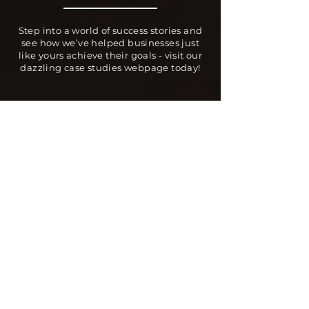
Step into a world of success stories and
see how we’ve helped businesses just
like yours achieve their goals - visit our
dazzling case studies webpage today!
Email
marketing@sunvibe.com.hk
Phone
+852 6145 2446
Address
RM C, 2/F, Success Industrial Building,